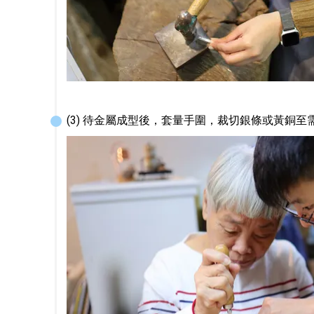
(3) 待金屬成型後，套量手圍，裁切銀條或黃銅至