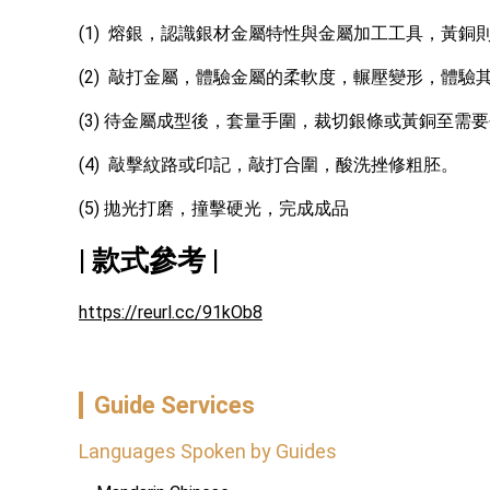
(1)  熔銀，認識銀材金屬特性與金屬加工工具，黃
(2)  敲打金屬，體驗金屬的柔軟度，輾壓變形，體驗
(3) 待金屬成型後，套量手圍，裁切銀條或黃銅至需
(4)  敲擊紋路或印記，敲打合圍，酸洗挫修粗胚。
(5) 拋光打磨，撞擊硬光，完成成品
| 款式參考 |
https://reurl.cc/91kOb8
Guide Services
Languages Spoken by Guides