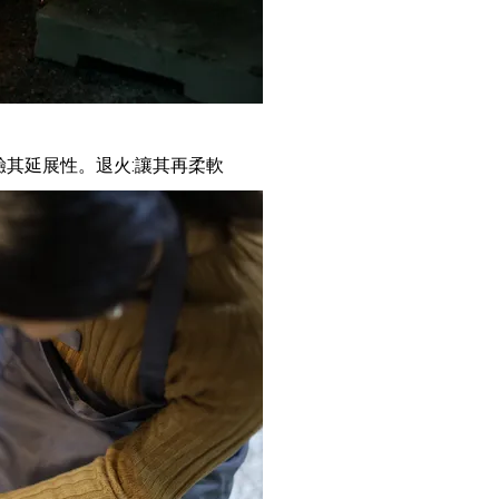
驗其延展性。退火:讓其再柔軟