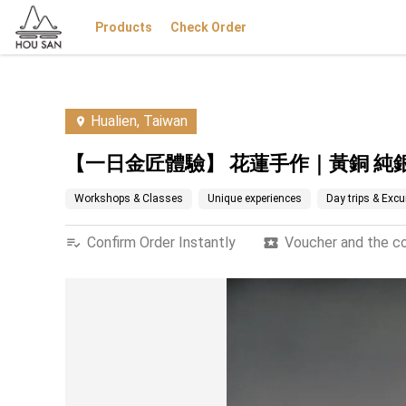
Products
Check Order
Hualien, Taiwan
【一日金匠體驗】 花蓮手作｜黃銅 純
Workshops & Classes
Unique experiences
Day trips & Exc
Confirm Order Instantly
Voucher and the con