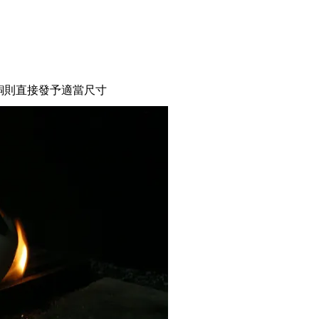
黃銅則直接發予適當尺寸