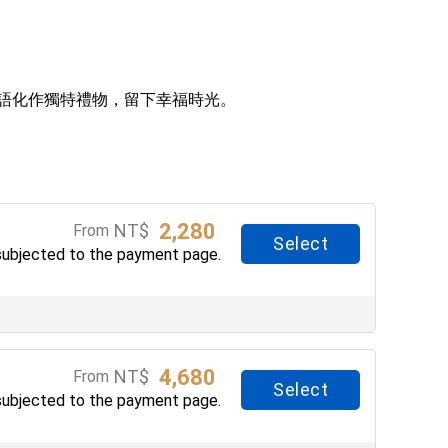
話語化作獨特禮物，留下幸福時光。
2,280
NT$
From
Select
subjected to the payment page.
4,680
NT$
From
Select
subjected to the payment page.