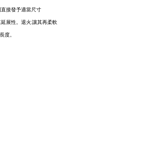
銅則直接發予適當尺寸
其延展性。退火:讓其再柔軟
要長度。