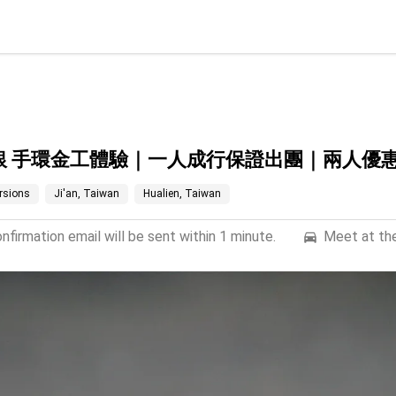
銀 手環金工體驗｜一人成行保證出團｜兩人優
ursions
Ji'an, Taiwan
Hualien, Taiwan
firmation email will be sent within 1 minute.
Meet at the