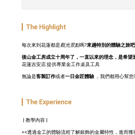
The Highlight
每次來到花蓮都是
觀光景點
嗎?
來趟特別的體驗之旅吧
後山金工房成立十周年了，一直以來的理念，是希望
花蓮吉安店:提供專業金工作桌及工具  
無論是
客製訂作
或者
一日金匠體驗
 ，我們都用心幫您
The Experience
 | 教學內容 |
<<透過金工的體驗流程了解銀飾的金屬特性，進而獲